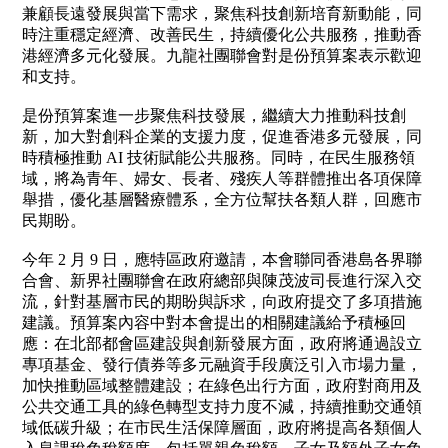
社
兼顧長遠發展與當下需求，聚焦科技創新培育新動能，同
會
時注重穩定經濟、改善民生，持續優化公共服務，推動香
服
務
港經濟多元化發展。九龍社團聯會對是份預算案表示歡迎
基
和支持。
金
是份預算案進一步聚焦科技發展，繼續大力推動科技創
出
新，加大對創科企業的支援力度，促進香港多元發展，同
版
時積極推動 AI 技術賦能公共服務。同時，在民生服務領
刊
域，將為青年、婦女、長者、殘疾人等群體推出各項保障
物
舉措，優化基層醫療體系，全方位幫扶各類人群，回應市
民期盼。
聯
絡
我
今年 2 月 9 日，應特區政府邀請，本會聯同香港島各界聯
們
合會、新界社團聯會在政府總部與陳茂波司長進行深入交
流，針對基層市民的期盼與訴求，向政府提交了多項措施
建議。預算案內容中對本會提出的相關建議給予積極回
應：在北部都會區建設與創新發展方面，政府將通過設立
專項基金、發行債券等多元融資手段廣泛引入市場力量，
加快推動區域整體建設；在綠色出行方面，政府對商用及
公共交通工具的綠色轉型支持力度不減，持續推動交通領
域低碳升級；在市民生活保障層面，政府將提高各類個人