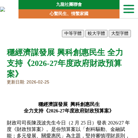
九龍社團聯會
本
心繫民生、情繫家國
會
簡
介
聯
會
穩經濟謀發展 興科創惠民生 全力
動
向
支持《2026-27年度政府財政預算
地
案》
區
委
更新日期: 2026-02-25
員
會
專
穩經濟謀發展 興科創惠民生
責
全力支持《2026-27年度政府財政預算案》
委
員
財政司司長陳茂波先生今日（2 月 25 日）發表 2026/27 年
會
度《財政預算案》。是份預算案以「創科驅動、金融賦
能；多元發展、關愛惠民」為主題，堅持審慎理財原則，