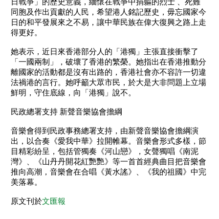
社
日戰爭」的歷史意義，緬懷在戰爭中捐軀的烈士 、死難
會
同胞及作出貢獻的人民，希望港人銘記歷史，毋忘國家今
服
日的和平發展來之不易，讓中華民族在偉大復興之路上走
務
得更好。
基
金
她表示，近日來香港部分人的「港獨」主張直接衝擊了
「一國兩制」，破壞了香港的繁榮。她指出在香港推動分
出
版
離國家的活動都是沒有出路的，香港社會亦不容許一切違
刊
法禍港的言行。她呼籲大眾市民，於大是大非問題上立場
物
鮮明，守住底線，向「港獨」說不。
聯
民政總署支持 新聲音樂協會擔綱
絡
我
音樂會得到民政事務總署支持，由新聲音樂協會擔綱演
們
出，以合奏《愛我中華》拉開帷幕。音樂會形式多樣，節
目精彩紛呈，包括管獨奏《河山戀》，女聲獨唱《南泥
灣》、《山丹丹開花紅艷艷》等一首首經典曲目把音樂會
推向高潮，音樂會在合唱《黃水謠》、《我的祖國》中完
美落幕。
原文刊於
文匯報