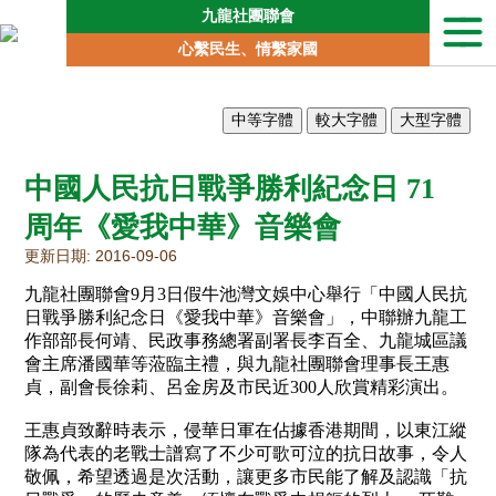
九龍社團聯會
本
心繫民生、情繫家國
會
簡
介
聯
會
中國人民抗日戰爭勝利紀念日 71
動
向
周年《愛我中華》音樂會
地
更新日期: 2016-09-06
區
委
九龍社團聯會9月3日假牛池灣文娛中心舉行「中國人民抗
員
日戰爭勝利紀念日《愛我中華》音樂會」，中聯辦九龍工
會
作部部長何靖、民政事務總署副署長李百全、九龍城區議
會主席潘國華等蒞臨主禮，與九龍社團聯會理事長王惠
專
貞，副會長徐莉、呂金房及市民近300人欣賞精彩演出。
責
委
王惠貞致辭時表示，侵華日軍在佔據香港期間，以東江縱
員
會
隊為代表的老戰士譜寫了不少可歌可泣的抗日故事，令人
敬佩，希望透過是次活動，讓更多市民能了解及認識「抗