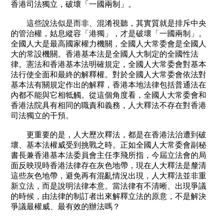
香港司法獨立，破壞「一國兩制」。
這些說法似是而非、混淆視聽，其實質就是排斥中央
的管治權，姑息縱容「港獨」，才是破壞「一國兩制」。
全國人大是最高國家權力機關，全國人大常委會是全國人
大的常設機關。香港基本法是全國人大制定的全國性法
律。憲法和香港基本法明確規定，全國人大常委會對基本
法行使全面和最終的解釋權。對於全國人大常委會依法對
基本法有關規定作出的解釋，香港本地法律包括普通法在
內都不能與它相牴觸。從這個角度看，全國人大常委會和
香港法院具有相同的職責和義務，人大釋法不存在對香港
司法獨立的干預。
更重要的是，人大歷次釋法，都是在香港法治遭到破
壞、基本法權威受到挑戰之時。正如全國人大常委會副秘
書長兼香港基本法委員會主任李飛所指，今屆立法會的局
面反映現時香港法律存在灰色地帶，現在人大釋法是釐清
這些灰色地帶，避免再有混亂情況出現，人大釋法並非重
新立法，而是說明法律本意。當法律有不清晰、出現爭議
的時候，由法律的制訂者出來解釋立法的原意，不是解決
爭議最權威、最有效的辦法嗎？