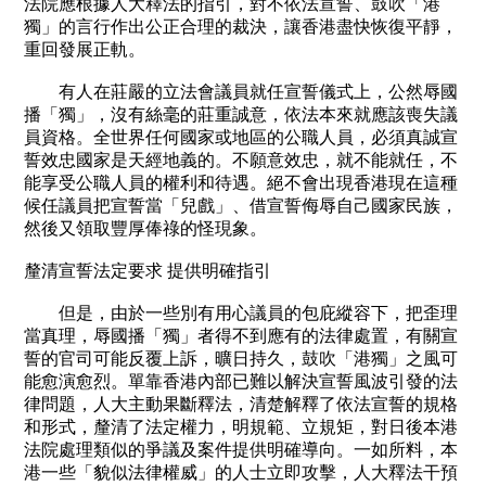
社
法院應根據人大釋法的指引，對不依法宣誓、鼓吹「港
會
獨」的言行作出公正合理的裁決，讓香港盡快恢復平靜，
服
重回發展正軌。
務
基
有人在莊嚴的立法會議員就任宣誓儀式上，公然辱國
金
播「獨」，沒有絲毫的莊重誠意，依法本來就應該喪失議
員資格。全世界任何國家或地區的公職人員，必須真誠宣
出
版
誓效忠國家是天經地義的。不願意效忠，就不能就任，不
刊
能享受公職人員的權利和待遇。絕不會出現香港現在這種
物
候任議員把宣誓當「兒戲」、借宣誓侮辱自己國家民族，
然後又領取豐厚俸祿的怪現象。
聯
絡
釐清宣誓法定要求 提供明確指引
我
們
但是，由於一些別有用心議員的包庇縱容下，把歪理
當真理，辱國播「獨」者得不到應有的法律處置，有關宣
誓的官司可能反覆上訴，曠日持久，鼓吹「港獨」之風可
能愈演愈烈。單靠香港內部已難以解決宣誓風波引發的法
律問題，人大主動果斷釋法，清楚解釋了依法宣誓的規格
和形式，釐清了法定權力，明規範、立規矩，對日後本港
法院處理類似的爭議及案件提供明確導向。一如所料，本
港一些「貌似法律權威」的人士立即攻擊，人大釋法干預