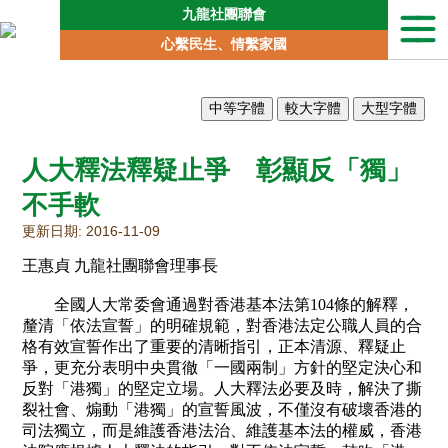
九龍社團聯會
本
心繫民生、情繫家國
會
簡
介
聯
會
人大釋法釋疑止爭 彰顯反「獨」
動
向
不手軟
地
更新日期: 2016-11-09
區
委
王惠貞 九龍社團聯會理事長
員
會
全國人大常委會通過對香港基本法第104條的解釋，
釐清「依法宣誓」的明確規範，對香港法定公職人員的合
專
格有效宣誓作出了重要的清晰指引，正本清源、釋疑止
責
爭，更充分表明中央貫徹「一國兩制」方針的堅定決心和
委
反對「港獨」的堅定立場。人大釋法必要及時，解決了撕
員
會
裂社會、煽動「港獨」的宣誓風波，不僅沒有破壞香港的
司法獨立，而是維護香港法治、維護基本法的權威，香港