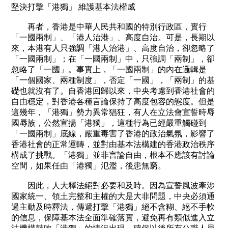
堅決打擊「港獨」 維護基本法權威
再者，香港是中華人民共和國的特別行政區，實行
「一國兩制」、「港人治港」、高度自治。可是，長期以
來，本港有人只強調「港人治港」、高度自治，卻忽略了
「一國兩制」；在「一國兩制」中，只強調「兩制」，卻
忽略了「一國」。事實上，「一國兩制」的內在邏輯是
「一個國家、兩種制度」，否定「一國」，「兩制」的基
礎也就沒有了。自香港回歸以來，中央考慮到香港社會的
自由穩定，對香港各種言論保持了高度包容的態度。但是
這幾年，「港獨」勢力異常猖狂，有人在立法會宣誓時辱
國辱族，公然宣揚「港獨」，這種行為已經嚴重觸碰到
「一國兩制」底線，嚴重毒害了香港的政治氣氛，影響了
香港社會的正常運轉，並對由基本法構建的香港政治秩序
構成了挑戰。「港獨」並非言論自由，根本不應該有討論
空間，如果任由「港獨」氾濫，後患無窮。
因此，人大釋法絕對必要和及時。因為宣誓風波牽涉
國家統一、領土完整和主權的大是大非問題，中央必須通
過主動及時釋法，傳遞打擊「港獨」絕不含糊、絕不手軟
的信息，保障基本法全面準確落實，避免再有類似進入立