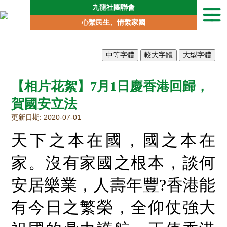
九龍社團聯會
本
心繫民生、情繫家國
會
簡
介
聯
會
【相片花絮】7月1日慶香港回歸，
動
向
賀國安立法
地
更新日期: 2020-07-01
區
委
天下之本在國，國之本在
員
會
家。沒有家國之根本，談何
專
責
安居樂業，人壽年豐?香港能
委
員
有今日之繁榮，全仰仗強大
會