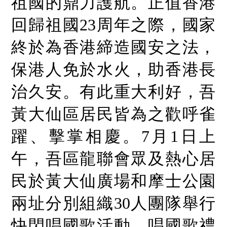
祖國的鼎力護航。正值香港
社
會
服
回歸祖國23周年之際，國家
務
基
終於為香港締造國安之法，
金
出
保港人免於水火，助香港長
版
刊
治久安。有此重大利好，吾
物
黃大仙區居民皆為之歡呼雀
聯
絡
我
躍、擊掌相慶。7月1日上
們
午，吾區龍聯會眾及熱心居
民於黃大仙廣場和摩士公園
兩址分別組織30人團隊舉行
快閃唱國歌活動。唱國歌禮