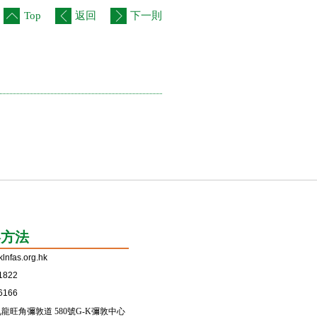
Top
返回
下一則
絡方法
lnfas.org.hk
1822
6166
龍旺角彌敦道 580號G-K彌敦中心