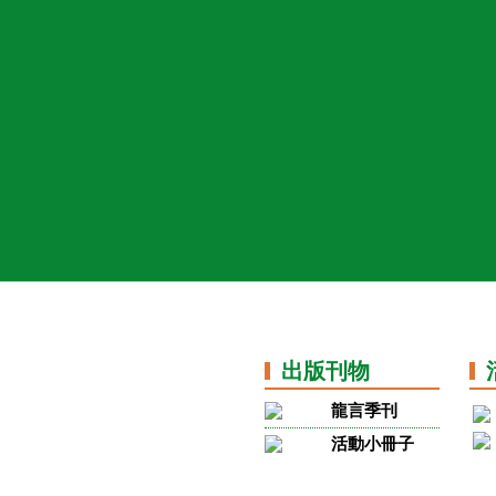
出版刊物
龍言季刊
活動小冊子