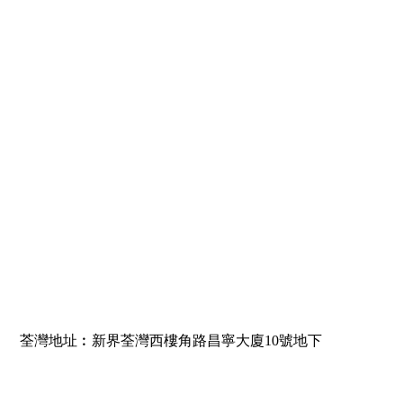
社
會
服
務
基
金
出
版
刊
物
聯
絡
我
們
荃灣地址︰新界荃灣西樓角路昌寧大廈10號地下