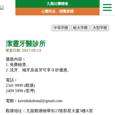
九龍社團聯會
本
心繫民生、情繫家國
會
簡
介
聯
會
潔靈牙醫診所
動
向
更新日期: 2017-03-13
地
優惠內容︰
區
1. 免費檢查。
委
2. 洗牙、補牙及拔牙可享９折優惠。
員
會
電話︰
2341 9999 (觀塘)
專
責
2409 5999 (荃灣)
委
員
電郵︰keenlinkdental@gmail.com
會
觀塘地址︰九龍觀塘物華街23號群星大廈3樓A室