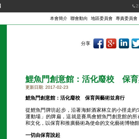
國
2
本會簡介
聯會動向
地區委員會
專責委員會
分享
鯉魚門創意館：活化廢校 保育
更新日期: 2017-02-23
鯉魚門創意館：活化廢校 保育與藝術並肩行
從鯉魚門牌坊起步，沿著海鮮酒家林立的小徑走約
運動場」的牌扁，這就是賽馬會鯉魚門創意館的所
和文化，以保育和推廣藝術為使命的文化藝術博物
一切由保育說起