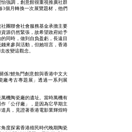
寶怡強調，創意館很重視推廣社群
每3個月轉換一次展覽題材，他們
龍社團聯會社會服務基金承擔主要
但資源仍然緊張，故希望政府給予
助的同時，做到自負盈虧，長遠目
花錢來參與活動，但她坦言，香港
間去改變這觀念。
關係?鯉魚門創意館與香港中文大
瓷廠考古專題展」透過一系列展
。
，是萬機陶瓷廠的遺址。當時萬機有
叫作「公仔廠」，是因為它早期主
作道具，見證著香港電影業輝煌時
古角度探索香港殖民時代晚期陶瓷