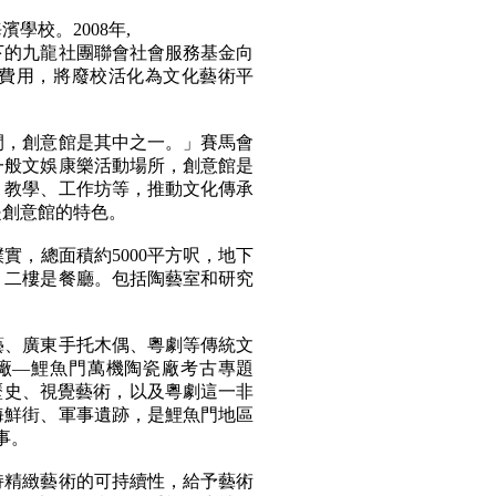
學校。2008年,
轄下的九龍社團聯會社會服務基金向
費用，將廢校活化為文化藝術平
間，創意館是其中之一。」賽馬會
一般文娛康樂活動場所，創意館是
、教學、工作坊等，推動文化傳承
是創意館的特色。
實，總面積約5000平方呎，地下
；二樓是餐廳。包括陶藝室和研究
。
藝、廣東手托木偶、粵劇等傳統文
瓷廠—鯉魚門萬機陶瓷廠考古專題
歷史、視覺藝術，以及粵劇這一非
海鮮街、軍事遺跡，是鯉魚門地區
事。
持精緻藝術的可持續性，給予藝術