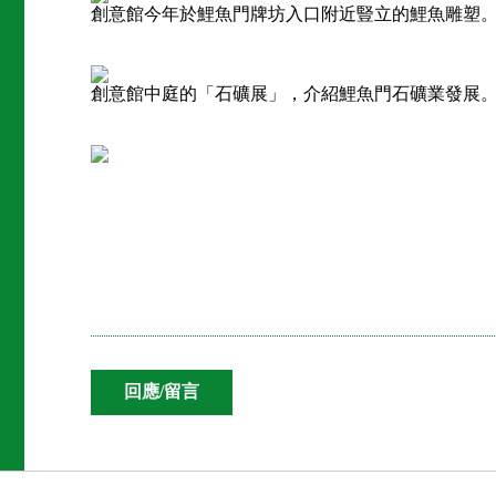
創意館今年於鯉魚門牌坊入口附近豎立的鯉魚雕塑
創意館中庭的「石礦展」，介紹鯉魚門石礦業發展