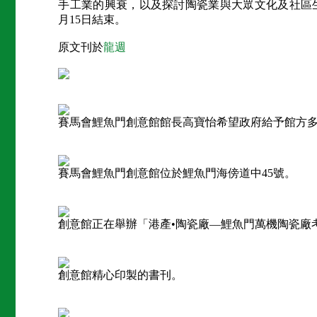
手工業的興衰，以及探討陶瓷業與大眾文化及社區
月15日結束。
原文刊於
龍週
賽馬會鯉魚門創意館館長高寶怡希望政府給予館方
賽馬會鯉魚門創意館位於鯉魚門海傍道中45號。
創意館正在舉辦「港產•陶瓷廠—鯉魚門萬機陶瓷廠
創意館精心印製的書刊。