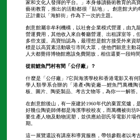
家和文化人發揮的平台。」本身修讀藝術教育的高
藝術教育，推出的活動都很「貼地」。創意館大約
正計畫以「海鮮街」作為下一次的主題。
創意館屬非牟利機構，以社會企業模式營運，由九
營運費用，其他收入來自餐廳營運、出租課室等，
多些支援。高寶怡認為，最理想是館方接受外來資
標是以高質素活動吸引市民大眾，使他們願意主動
人大都覺得博物館應該免費開放，相信還要一段時
從前鯉魚門村有間「公仔廠」？
什麼是「公仔廠」?它與海濱學校和香港電影又有何
學人類學系合辦的「港產•陶瓷廠—鯉魚門萬機陶
板、圖片、陶瓷製品、考古文物等，為你一一解答
在創意館後山，有一座建於1960年代的棄置窯爐
好幾位陶瓷師傅都是海濱學校校友，而萬機被街坊
要生產人物及動物泥塑，並供應給邵氏等電影片場
期。
這一展覽還設有講座和導賞服務，帶領參觀者以考