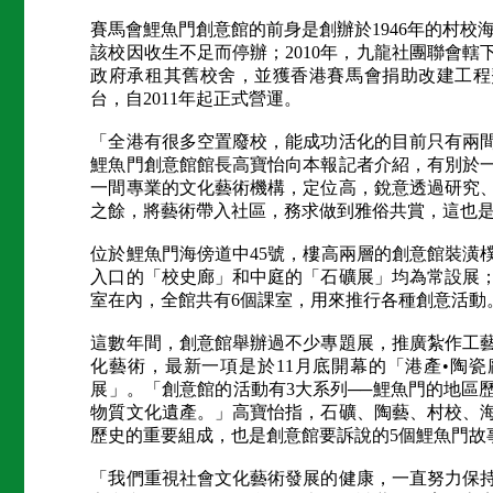
賽馬會鯉魚門創意館的前身是創辦於1946年的村校海濱
該校因收生不足而停辦；2010年，九龍社團聯會
政府承租其舊校舍，並獲香港賽馬會捐助改建工程
台，自2011年起正式營運。
「全港有很多空置廢校，能成功活化的目前只有兩
鯉魚門創意館館長高寶怡向本報記者介紹，有別於
一間專業的文化藝術機構，定位高，銳意透過研究
之餘，將藝術帶入社區，務求做到雅俗共賞，這也
位於鯉魚門海傍道中45號，樓高兩層的創意館裝潢樸
入口的「校史廊」和中庭的「石礦展」均為常設展
室在內，全館共有6個課室，用來推行各種創意活動
這數年間，創意館舉辦過不少專題展，推廣紮作工
化藝術，最新一項是於11月底開幕的「港產•陶
展」。「創意館的活動有3大系列──鯉魚門的地區
物質文化遺產。」高寶怡指，石礦、陶藝、村校、
歷史的重要組成，也是創意館要訴說的5個鯉魚門故
「我們重視社會文化藝術發展的健康，一直努力保