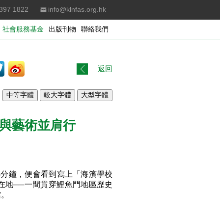
397 1822
info@klnfas.org.hk
社會服務基金
出版刊物
聯絡我們
返回
與藝術並肩行
5分鐘，便會看到寫上「海濱學校
在地──一間貫穿鯉魚門地區歷史
館。