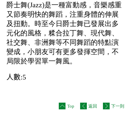
社
爵士舞
(Jazz)
是一種富動感，音樂感重
會
服
又節奏明快的舞蹈，注重身體的伸展
務
基
及扭動。時至今日爵士舞已發展出多
金
元化的風格，糅合拉丁舞、現代舞、
出
社交舞、非洲舞等不同舞蹈的特點演
版
刊
變成，小朋友可有更多發揮空間，不
物
局限於學習單一舞風。
聯
絡
我
人數
:5
們
Top
返回
下一則