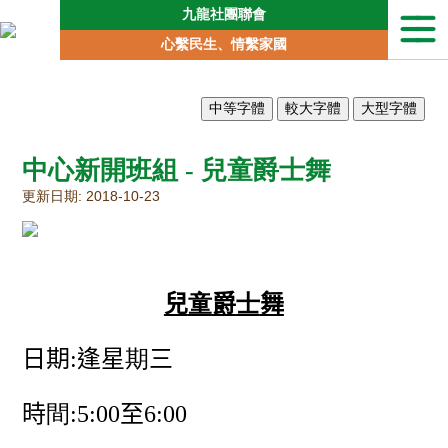
九龍社團聯會
本
心繫民生、情繫家國
會
簡
介
聯
會
中心新開班組 - 兒童爵士舞
動
向
更新日期: 2018-10-23
地
區
委
員
會
兒
童
爵
士
舞
專
責
日期
:
逢星
期
三
委
員
會
時
間
:5:00
至
6:00