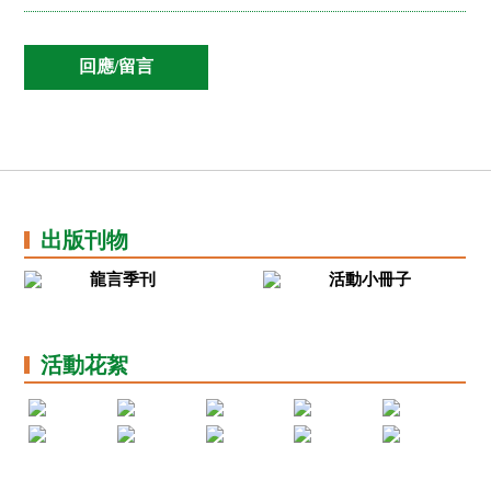
社
會
服
務
基
金
出
版
刊
物
出版刊物
聯
絡
龍言季刊
活動小冊子
我
們
活動花絮