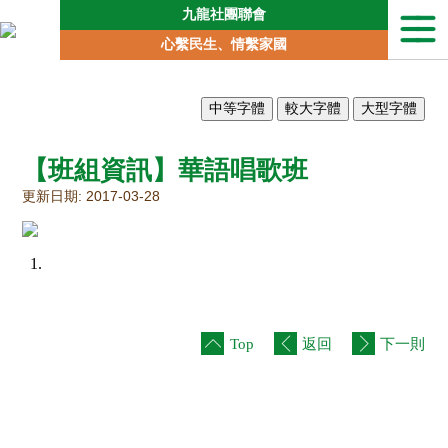
九龍社團聯會
本
心繫民生、情繫家國
會
簡
介
聯
會
【班組資訊】華語唱歌班
動
向
更新日期: 2017-03-28
地
區
委
員
會
專
Top
返回
下一則
責
委
員
會