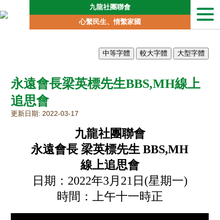
九龍社團聯會
本
心繫民生、情繫家國
會
簡
介
聯
會
永遠會長梁英標先生BBS,MH線上
動
向
追思會
地
更新日期: 2022-03-17
區
委
九龍社團聯會
員
會
永遠會長 梁英標先生 BBS,MH
線上追思會
專
責
日期：2022年3月21日(星期一)
委
員
時間：上午十一時正
會