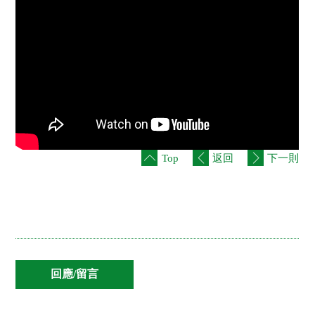
社
會
服
務
基
金
出
版
刊
物
聯
Top
返回
下一則
絡
我
們