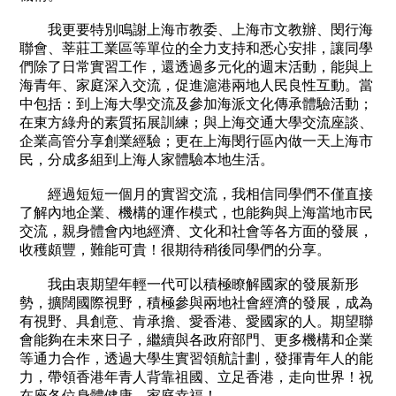
我更要特別鳴謝上海市教委、上海市文教辦、閔行海
聯會、莘莊工業區等單位的全力支持和悉心安排，讓同學
們除了日常實習工作，還透過多元化的週末活動，能與上
海青年、家庭深入交流，促進滬港兩地人民良性互動。當
中包括：到上海大學交流及參加海派文化傳承體驗活動；
在東方綠舟的素質拓展訓練；與上海交通大學交流座談、
企業高管分享創業經驗；更在上海閔行區內做一天上海市
民，分成多組到上海人家體驗本地生活。
經過短短一個月的實習交流，我相信同學們不僅直接
了解內地企業、機構的運作模式，也能夠與上海當地市民
交流，親身體會內地經濟、文化和社會等各方面的發展，
收穫頗豐，難能可貴！很期待稍後同學們的分享。
我由衷期望年輕一代可以積極瞭解國家的發展新形
勢，擴闊國際視野，積極參與兩地社會經濟的發展，成為
有視野、具創意、肯承擔、愛香港、愛國家的人。期望聯
會能夠在未來日子，繼續與各政府部門、更多機構和企業
等通力合作，透過大學生實習領航計劃，發揮青年人的能
力，帶領香港年青人背靠祖國、立足香港，走向世界！祝
在座各位身體健康、家庭幸福！