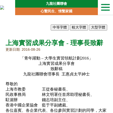
九龍社團聯會
本
心繫民生、情繫家國
會
簡
介
聯
會
上海實習成果分享會 - 理事長致辭
動
向
更新日期: 2016-08-26
地
「青年躍動 – 大學生實習領航計劃2016」
區
上海實習成果分享會
委
致辭稿
員
九龍社團聯會理事長 王惠貞太平紳士
會
尊敬的
專
責
上海市教委 王從春秘書長、
委
民政事務局 林文明署任首席助理秘書長、
員
駐滬辦 錢志培副主任、
會
香港中國企業協會 藍于平副總裁、
各位嘉賓、各企業代表、各位參與實習計劃的同學，大家