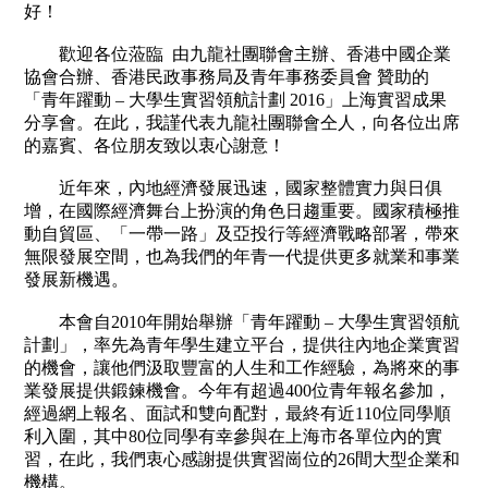
社
好！
會
服
歡迎各位蒞臨 由九龍社團聯會主辦、香港中國企業
務
基
協會合辦、香港民政事務局及青年事務委員會 贊助的
金
「青年躍動 – 大學生實習領航計劃 2016」上海實習成果
分享會。在此，我謹代表九龍社團聯會仝人，向各位出席
出
的嘉賓、各位朋友致以衷心謝意！
版
刊
近年來，內地經濟發展迅速，國家整體實力與日俱
物
增，在國際經濟舞台上扮演的角色日趨重要。國家積極推
動自貿區、「一帶一路」及亞投行等經濟戰略部署，帶來
聯
無限發展空間，也為我們的年青一代提供更多就業和事業
絡
我
發展新機遇。
們
本會自2010年開始舉辦「青年躍動 – 大學生實習領航
計劃」，率先為青年學生建立平台，提供往內地企業實習
的機會，讓他們汲取豐富的人生和工作經驗，為將來的事
業發展提供鍛鍊機會。今年有超過400位青年報名參加，
經過網上報名、面試和雙向配對，最終有近110位同學順
利入圍，其中80位同學有幸參與在上海市各單位內的實
習，在此，我們衷心感謝提供實習崗位的26間大型企業和
機構。