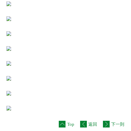
社
會
服
務
基
金
出
版
刊
物
聯
絡
我
們
Top
返回
下一則