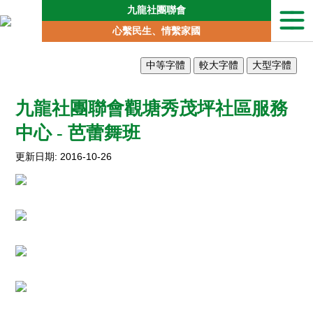
九龍社團聯會
本
心繫民生、情繫家國
會
簡
介
聯
會
九龍社團聯會觀塘秀茂坪社區服務
動
中心 - 芭蕾舞班
向
地
更新日期: 2016-10-26
區
委
員
會
專
責
委
員
會