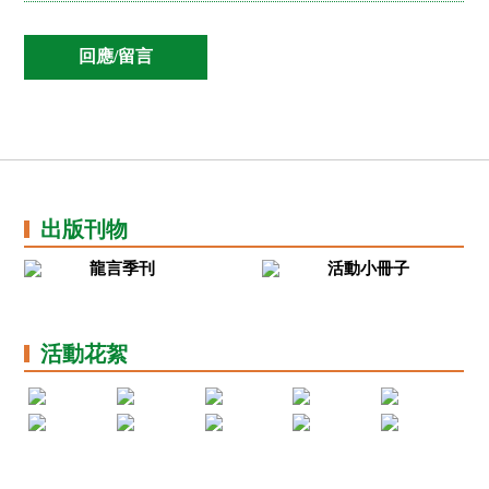
社
會
服
務
基
金
出
版
刊
物
出版刊物
聯
絡
龍言季刊
活動小冊子
我
們
活動花絮