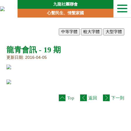
九龍社團聯會
本
心繫民生、情繫家國
會
簡
介
聯
會
龍青會訊 - 19 期
動
向
更新日期: 2016-04-05
地
區
委
員
會
專
Top
返回
下一則
責
委
員
會