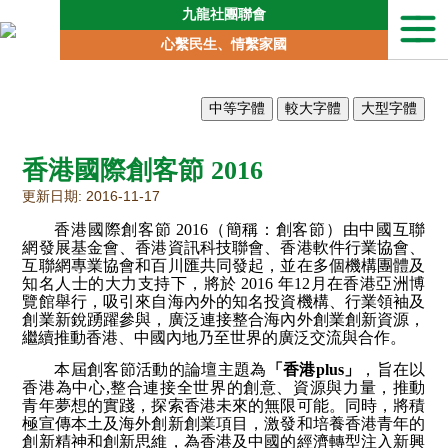
九龍社團聯會
本
心繫民生、情繫家國
會
簡
介
聯
會
香港國際創客節 2016
動
向
更新日期: 2016-11-17
地
香港國際創客節
2016
（簡稱：創客節）由中國互聯
區
網發展基金會、香港資訊科技聯會、香港軟件行業協會、
委
互聯網專業協會和百川匯共同發起，並在多個機構團體及
員
知名人士的大力支持下，將於
2016
年
12
月在香港亞洲博
會
覽館舉行，吸引來自海內外的知名投資機構、行業領袖及
創業新銳踴躍參與，廣泛連接整合海內外創業創新資源，
專
繼續推動香港、中國內地乃至世界的廣泛交流與合作。
責
本屆創客節活動的論壇主題為
「香港
plus
」
，旨在以
委
香港為中心
,
整合連接全世界的創意、資源與力量，推動
員
青年夢想的實踐，探索香港未來的無限可能。同時，將積
會
極宣傳本土及海外創新創業項目，激發和培養香港青年的
創新精神和創新思維，為香港及中國的經濟轉型注入新興