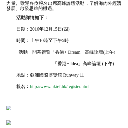
社
力量。歡迎各位報名
出席高峰論壇活動，了解海內外經濟
會
發展、啟發思維的機遇。
服
務
活動詳情如下：
基
金
日期：
2016
年
12
月
15
日
(
四
)
出
時間：上午
10
時至下午
5
時
版
刊
物
活動：開幕禮暨
「香港
+ Dream
」高峰論壇
(
上午
)
聯
「香港
+ Idea
」高峰論壇
(
下午
)
絡
我
地點：亞洲國際博覽館
Runway 11
們
報名︰
http://www.hkief.hk/register.html