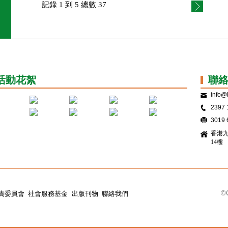
記錄 1 到 5 總數 37
活動花絮
聯
info@k
2397 
3019 
香港九
14樓
©C
責委員會
社會服務基金
出版刊物
聯絡我們