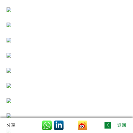
社
會
服
務
基
金
出
版
刊
物
聯
絡
我
們
分享
返回