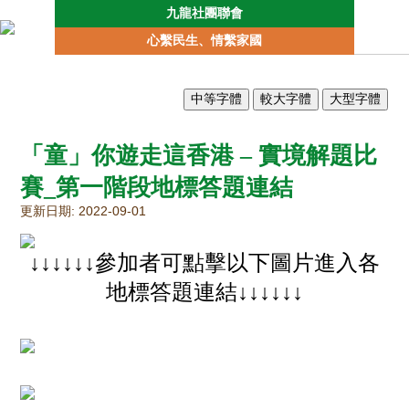
九龍社團聯會
本
心繫民生、情繫家國
會
簡
介
聯
會
「童」你遊走這香港 – 實境解題比
動
向
賽_第一階段地標答題連結
地
更新日期: 2022-09-01
區
委
員
↓↓↓↓↓↓參加者可點擊以下圖片進入各
會
地標答題連結↓↓↓↓↓↓
專
責
委
員
會