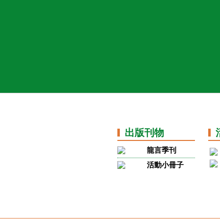
出版刊物
龍言季刊
活動小冊子