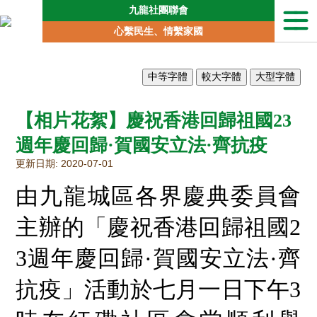
九龍社團聯會
本
心繫民生、情繫家國
會
簡
介
聯
會
【相片花絮】慶祝香港回歸祖國23
動
向
週年慶回歸·賀國安立法·齊抗疫
地
更新日期: 2020-07-01
區
委
由九龍城區各界慶典委員會
員
會
主辦的「慶祝香港回歸祖國2
專
責
3週年慶回歸·賀國安立法·齊
委
員
抗疫」活動於七月一日下午3
會