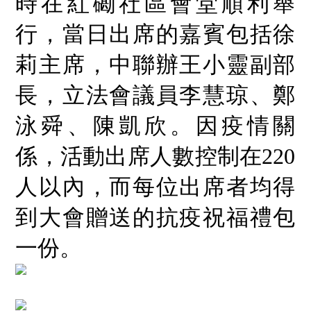
時在紅磡社區會堂順利舉
社
會
服
行，當日出席的嘉賓包括徐
務
基
莉主席，中聯辦王小靈副部
金
出
長，立法會議員李慧琼、鄭
版
刊
泳舜、陳凱欣。因疫情關
物
係，活動出席人數控制在220
聯
絡
我
人以內，而每位出席者均得
們
到大會贈送的抗疫祝福禮包
一份。